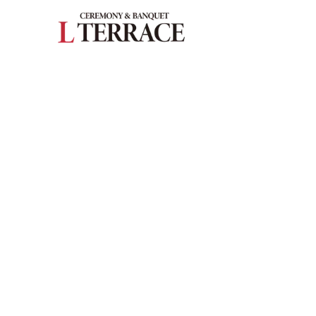
027-363-224
施設紹介
― 挙式会場
― 披露宴会場
お料理
ドレス・和装
フェア
プラン
はじめての方へ
ご成約の方へ
ご列席の方へ
よくある質問
ウエディングレポート
お知らせ・イベント情報
アクセス
来館予約
資料請求
お問い合わせ