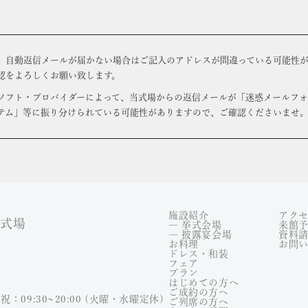
、自動返信メールが届かない場合はご記入のアドレスが間違っている可能性が
認をよろしくお願い致します。
ソフト・プロバイダーによって、当式場からの返信メールが「迷惑メールフ
テム」等に振り分けられている可能性がありますので、ご確認くださいませ
施設紹介
アク
婚式場
― 挙式会場
来館
― 披露宴会場
資料
お料理
お問
ドレス・和装
フェア
プラン
はじめての方へ
ご成約の方へ
祝：09:30~20:00 (火曜・水曜定休)
ご列席の方へ