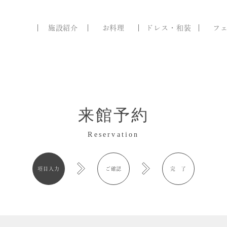
施設紹介
お料理
ドレス・和装
フ
1
ブライダル
フェア
来館予約
Reservation
項目入力
ご確認
完 了