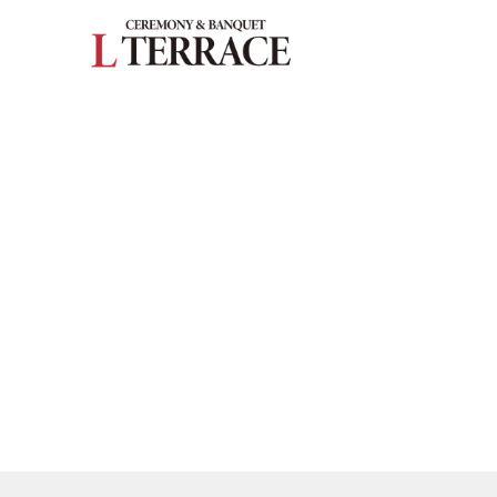
027-363-224
施設紹介
― 挙式会場
― 披露宴会場
お料理
ドレス・和装
フェア
プラン
はじめての方へ
ご成約の方へ
ご列席の方へ
よくある質問
ウエディングレポート
お知らせ・イベント情報
アクセス
来館予約
資料請求
お問い合わせ