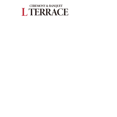
027-363-224
施設紹介
― 挙式会場
― 披露宴会場
お料理
ドレス・和装
フェア
プラン
はじめての方へ
ご成約の方へ
ご列席の方へ
よくある質問
ウエディングレポート
お知らせ・イベント情報
アクセス
来館予約
資料請求
お問い合わせ