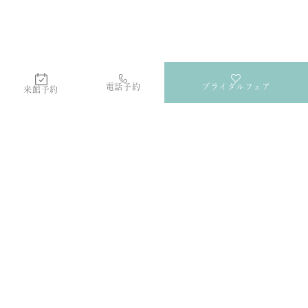
電話予約
ブライダルフェア
来館予約
Lテラス
群馬・高崎の結婚式場