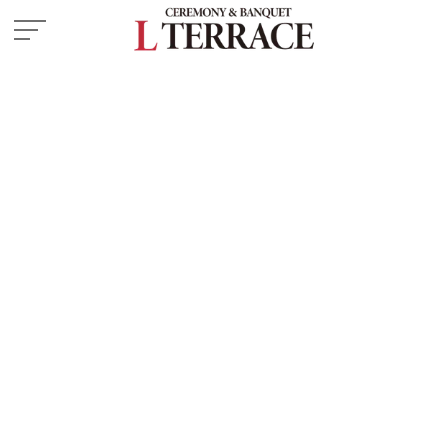
施設紹介
― 挙式会場
― 披露宴会場
お料理
ドレス・和装
フェア
プラン
はじめての方へ
ご成約の方へ
ご列席の方へ
よくある質問
ウエディングレポート
お知らせ・イベント情報
アクセス
来館予約
資料請求
お問い合わせ