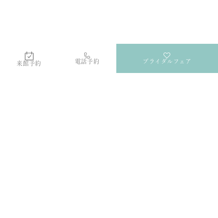
電話予約
ブライダルフェア
来館予約
Lテラス
群馬・高崎の結婚式場