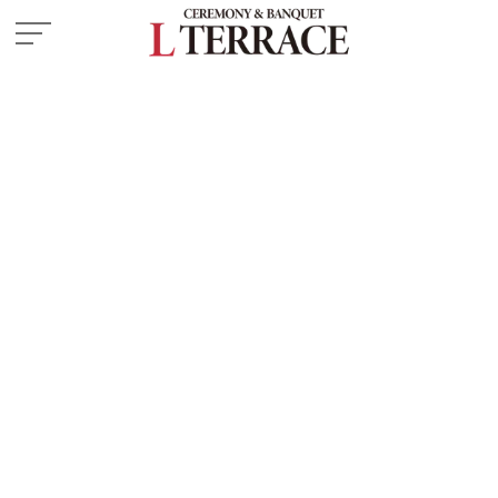
施設紹介
― 挙式会場
― 披露宴会場
お料理
ドレス・和装
フェア
プラン
はじめての方へ
ご成約の方へ
ご列席の方へ
よくある質問
ウエディングレポート
お知らせ・イベント情報
アクセス
来館予約
資料請求
お問い合わせ