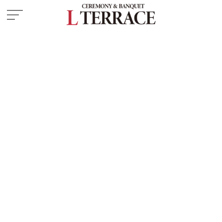
施設紹介
― 挙式会場
― 披露宴会場
お料理
ドレス・和装
フェア
プラン
はじめての方へ
ご成約の方へ
ご列席の方へ
よくある質問
ウエディングレポート
お知らせ・イベント情報
アクセス
来館予約
資料請求
お問い合わせ