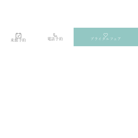
電話予約
ブライダルフェア
来館予約
Lテラス
群馬・高崎の結婚式場