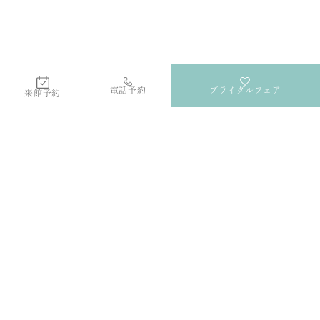
電話予約
ブライダルフェア
来館予約
Lテラス
群馬・高崎の結婚式場