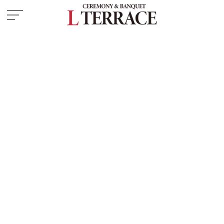
施設紹介
― 挙式会場
― 披露宴会場
お料理
ドレス・和装
フェア
プラン
はじめての方へ
ご成約の方へ
ご列席の方へ
よくある質問
ウエディングレポート
お知らせ・イベント情報
アクセス
来館予約
資料請求
お問い合わせ