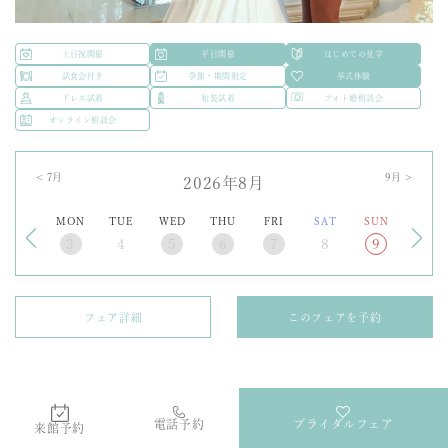
土日祝開催
平日開催
はじめての見学
試食会付き
季節・期間限定
挙式体験
ドレス試着
和装試着
フォト婚相談会
オンライン相談会
<
7
月
9
月 >
2026年8月
MON
TUE
WED
THU
FRI
SAT
SUN
3
4
5
6
7
8
9
フェア詳細
このフェアを予約
【少人数婚】20名60万円から叶う結婚式★少人数ウェディング相
電話予約
ブライダルフェア
来館予約
談会