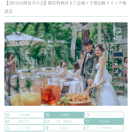
【2件目以降見学の方】限定特典付き◇会場×予算比較クイック相
談会
土日祝開催
平日開催
はじめての見学
試食会付き
季節・期間限定
挙式体験
ドレス試着
和装試着
フォト婚相談会