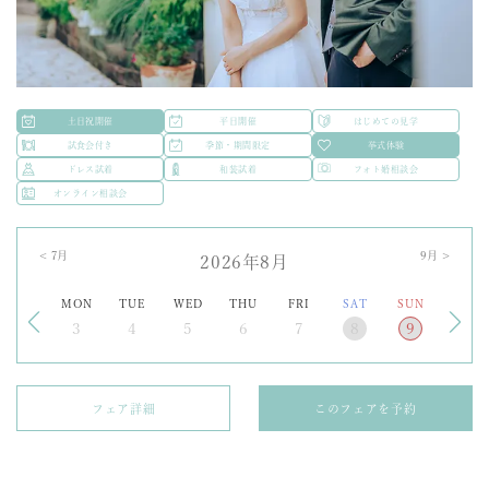
土日祝開催
平日開催
はじめての見学
試食会付き
季節・期間限定
挙式体験
ドレス試着
和装試着
フォト婚相談会
オンライン相談会
<
7
月
9
月 >
2026年8月
MON
TUE
WED
THU
FRI
SAT
SUN
3
4
5
6
7
8
9
フェア詳細
このフェアを予約