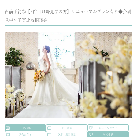
直前予約◎【2件目以降見学の方】リニューアルプラン有り◆会場
見学×予算比較相談会
土日祝開催
平日開催
はじめての見学
試食会付き
季節・期間限定
挙式体験