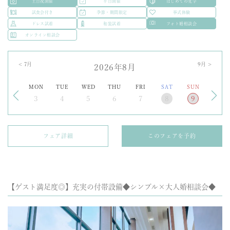
土日祝開催
平日開催
はじめての見学
試食会付き
季節・期間限定
挙式体験
ドレス試着
和装試着
フォト婚相談会
オンライン相談会
<
7
月
9
月 >
2026年8月
MON
TUE
WED
THU
FRI
SAT
SUN
3
4
5
6
7
8
9
フェア詳細
このフェアを予約
【ゲスト満足度◎】充実の付帯設備◆シンプル×大人婚相談会◆