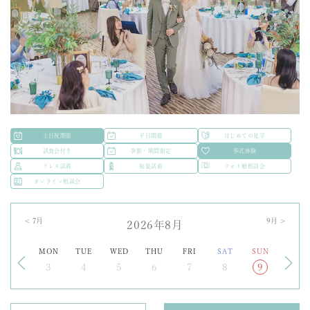
土日祝開催
平日開催
はじめての見学
試食会付き
季節・期間限定
挙式体験
ドレス試着
和装試着
フォト婚相談会
オンライン相談会
<
7
月
9
月 >
2026年8月
MON
TUE
WED
THU
FRI
SAT
SUN
3
4
5
6
7
8
9