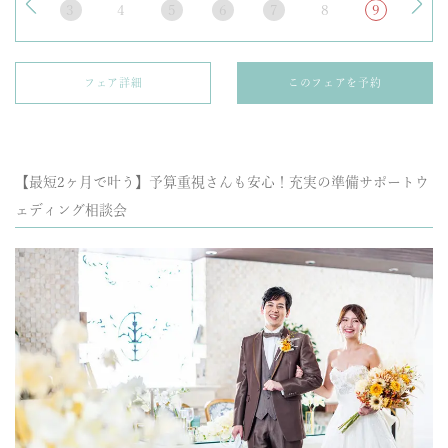
3
4
5
6
7
8
9
フェア詳細
このフェアを予約
【最短2ヶ月で叶う】予算重視さんも安心！充実の準備サポートウ
ェディング相談会