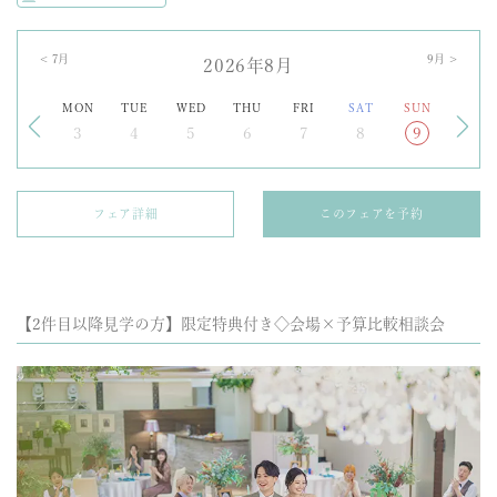
<
7
月
9
月 >
2026年8月
MON
TUE
WED
THU
FRI
SAT
SUN
3
4
5
6
7
8
9
フェア詳細
このフェアを予約
【2件目以降見学の方】限定特典付き◇会場×予算比較相談会