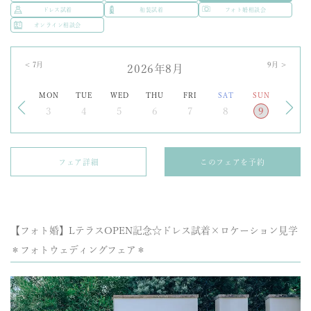
ドレス試着
和装試着
フォト婚相談会
オンライン相談会
<
7
月
9
月 >
2026年8月
MON
TUE
WED
THU
FRI
SAT
SUN
3
4
5
6
7
8
9
フェア詳細
このフェアを予約
【フォト婚】LテラスOPEN記念☆ドレス試着×ロケーション見学
＊フォトウェディングフェア＊