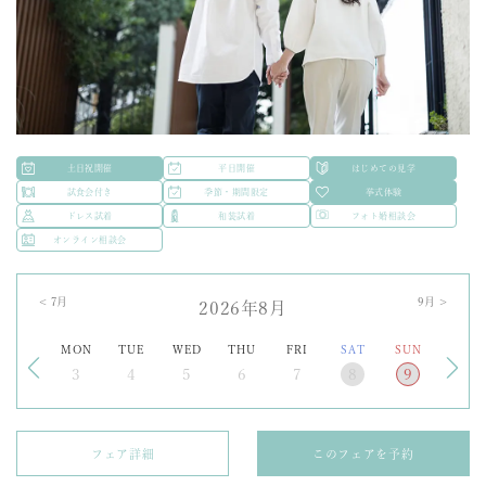
土日祝開催
平日開催
はじめての見学
試食会付き
季節・期間限定
挙式体験
ドレス試着
和装試着
フォト婚相談会
オンライン相談会
<
7
月
9
月 >
2026年8月
MON
TUE
WED
THU
FRI
SAT
SUN
3
4
5
6
7
8
9
フェア詳細
このフェアを予約