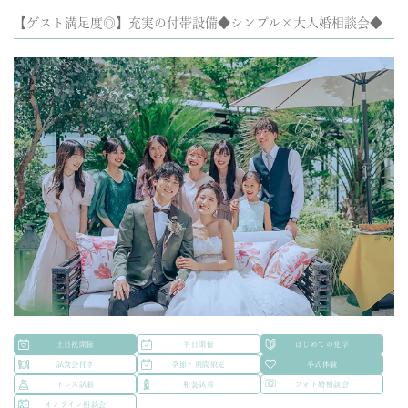
【ゲスト満足度◎】充実の付帯設備◆シンプル×大人婚相談会◆
土日祝開催
平日開催
はじめての見学
試食会付き
季節・期間限定
挙式体験
ドレス試着
和装試着
フォト婚相談会
オンライン相談会