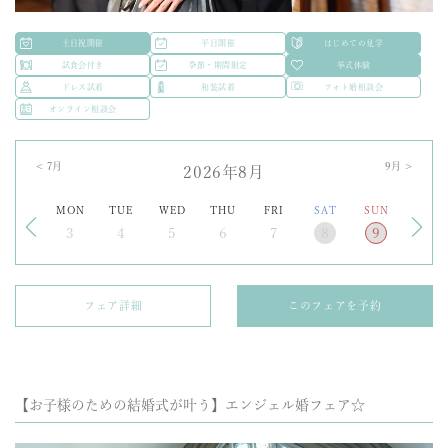
土日祝開催
平日開催
はじめての見学
試食会付き
季節・期間限定
挙式体験
ドレス試着
和装試着
フォト婚相談会
オンライン相談会
<
7
月
9
月 >
2026年8月
MON
TUE
WED
THU
FRI
SAT
SUN
3
4
5
6
7
8
9
フェア詳細
このフェアを予約
【お子様のための結婚式が叶う】エンジェル婚フェア☆