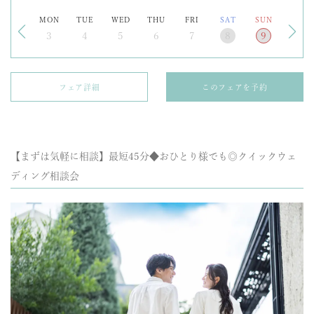
MON
TUE
WED
THU
FRI
SAT
SUN
3
4
5
6
7
8
9
フェア詳細
このフェアを予約
【まずは気軽に相談】最短45分◆おひとり様でも◎クイックウェ
ディング相談会