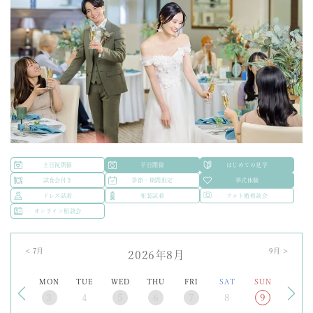
土日祝開催
平日開催
はじめての見学
試食会付き
季節・期間限定
挙式体験
ドレス試着
和装試着
フォト婚相談会
オンライン相談会
<
7
月
9
月 >
2026年8月
MON
TUE
WED
THU
FRI
SAT
SUN
3
4
5
6
7
8
9