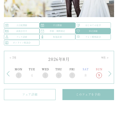
土日祝開催
平日開催
はじめての見学
試食会付き
季節・期間限定
挙式体験
ドレス試着
和装試着
フォト婚相談会
オンライン相談会
<
7
月
9
月 >
2026年8月
MON
TUE
WED
THU
FRI
SAT
SUN
3
4
5
6
7
8
9
フェア詳細
このフェアを予約