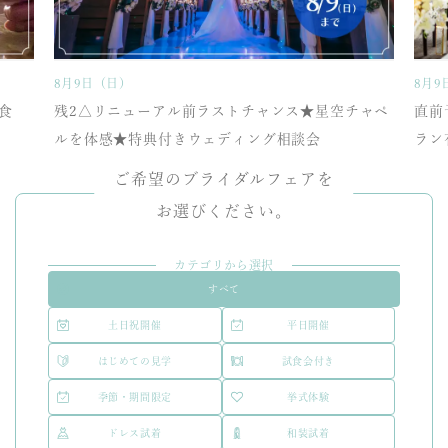
8月9日（日）
8月9
食
残2△リニューアル前ラストチャンス★星空チャペ
直前
ルを体感★特典付きウェディング相談会
ラン
ご希望のブライダルフェアを
お選びください。
カテゴリから選択
すべて
土日祝開催
平日開催
はじめての見学
試食会付き
季節・期間限定
挙式体験
ドレス試着
和装試着