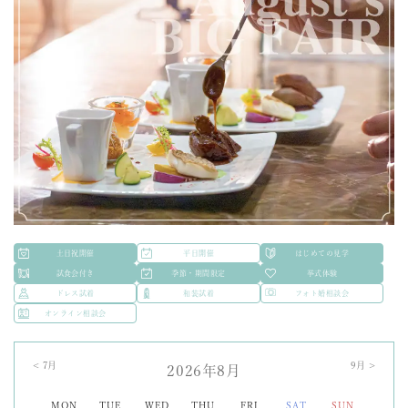
土日祝開催
平日開催
はじめての見学
試食会付き
季節・期間限定
挙式体験
ドレス試着
和装試着
フォト婚相談会
オンライン相談会
<
7
月
9
月 >
2026年8月
MON
TUE
WED
THU
FRI
SAT
SUN