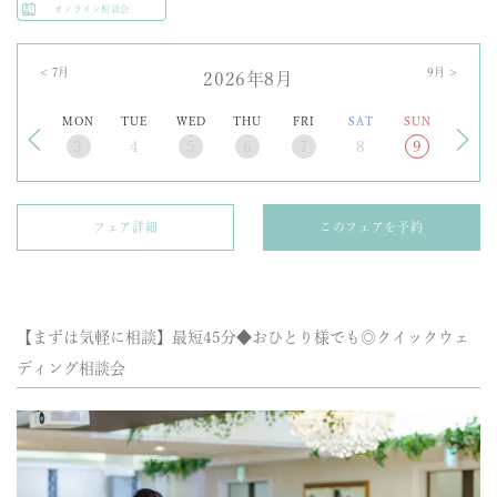
オンライン相談会
<
7
月
9
月 >
2026年8月
MON
TUE
WED
THU
FRI
SAT
SUN
3
4
5
6
7
8
9
フェア詳細
このフェアを予約
【まずは気軽に相談】最短45分◆おひとり様でも◎クイックウェ
ディング相談会