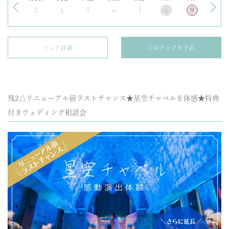
3
4
5
6
7
8
9
フェア詳細
このフェアを予約
残2△リニューアル前ラストチャンス★星空チャペルを体感★特典
付きウェディング相談会