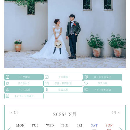
土日祝開催
平日開催
はじめての見学
試食会付き
季節・期間限定
挙式体験
ドレス試着
和装試着
フォト婚相談会
オンライン相談会
<
7
月
9
月 >
2026年8月
MON
TUE
WED
THU
FRI
SAT
SUN