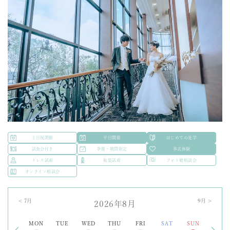
土日祝開催
平日開催
はじめての見学
試食会付き
季節・期間限定
挙式体験
ドレス試着
和装試着
フォト婚相談会
オンライン相談会
<
7
月
9
月 >
2026年8月
MON
TUE
WED
THU
FRI
SAT
SUN