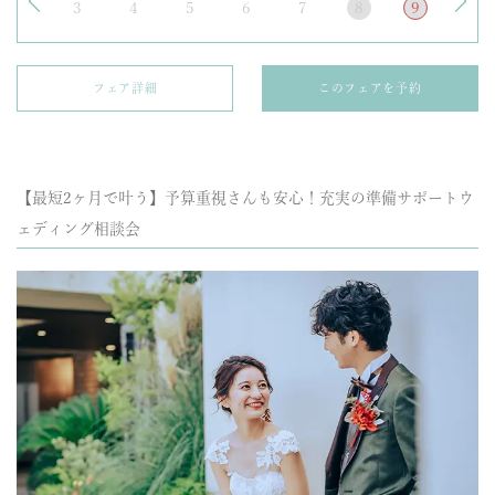
3
4
5
6
7
8
9
フェア詳細
このフェアを予約
【最短2ヶ月で叶う】予算重視さんも安心！充実の準備サポートウ
ェディング相談会