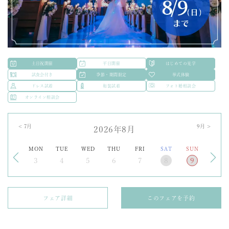
土日祝開催
平日開催
はじめての見学
試食会付き
季節・期間限定
挙式体験
ドレス試着
和装試着
フォト婚相談会
オンライン相談会
<
7
月
9
月 >
2026年8月
MON
TUE
WED
THU
FRI
SAT
SUN
3
4
5
6
7
8
9
フェア詳細
このフェアを予約