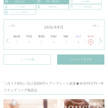
試食会付き
季節・期間限定
挙式体験
ドレス試着
和装試着
フォト婚相談会
オンライン相談会
<
7
月
9
月 >
2026年8月
MON
TUE
WED
THU
FRI
SAT
SUN
3
4
5
6
7
8
9
フェア詳細
このフェアを予約
＼月イチBIG／自己負担0円×ワンプレート試食★40名99万円〜叶
うウェディング相談会