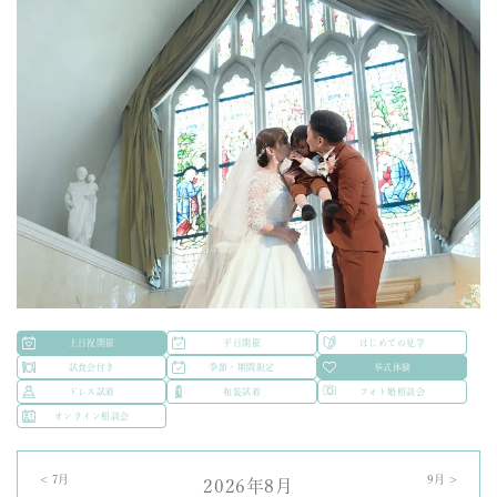
土日祝開催
平日開催
はじめての見学
試食会付き
季節・期間限定
挙式体験
ドレス試着
和装試着
フォト婚相談会
オンライン相談会
<
7
月
9
月 >
2026年8月